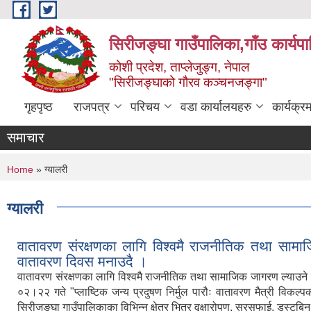
Skip to main content
सिरीजङ्घा गाउँपालिका,गाँउ कार्यप
कोशी प्रदेश, ताप्लेजुङ्ग, नेपाल
"सिरीजङ्घाको गौरव कञ्चनजङ्गा"
गृहपृष्ठ
राजपत्र
परिचय
वडा कार्यालयहरु
कार्यक्
समाचार
You are here
Home
» ग्यालरी
ग्यालरी
वातावरण संरक्षणका लागि विश्वमै राजनीतिक तथा सामाजि
वातावरण दिवस मनाउदै ।
वातावरण संरक्षणका लागि विश्वमै राजनीतिक तथा सामाजिक जागरण ल्याउने उ
०२।२२ गते "प्लाष्टिक जन्य प्रदुषण निर्मुल पारौः वातावरण मैत्री विकल्
सिरीजङ्घा गाउँपालिकाका विभिन्न क्षेत्र भित्र वृक्षारोपण, सरसफाई, डस्