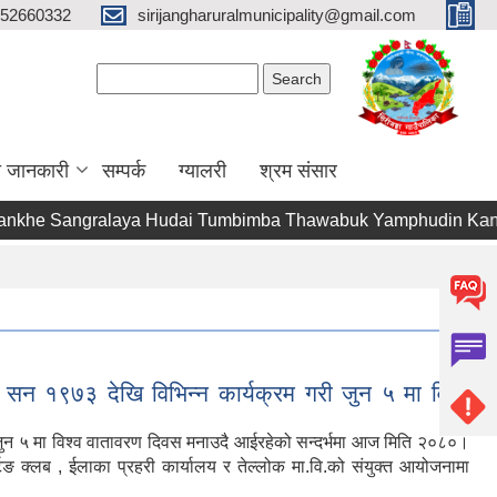
52660332
sirijangharuralmunicipality@gmail.com
Search form
Search
ा जानकारी
सम्पर्क
ग्यालरी
श्रम संसार
angralaya Hudai Tumbimba Thawabuk Yamphudin Kanchanjungha
ा सन १९७३ देखि विभिन्न कार्यक्रम गरी जुन ५ मा विश्व
ी जुन ५ मा विश्व वातावरण दिवस मनाउदै आईरहेको सन्दर्भमा आज मिति २०८०।
्टिङ क्लब , ईलाका प्रहरी कार्यालय र तेल्लोक मा.वि.को संयुक्त आयोजनामा