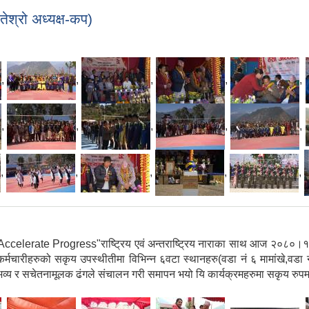
ेश्रो अध्यक्ष-कप)
,
,
,
,
,
,
,
,
,
,
,
,
,
,
,
lerate Progress"राष्ट्रिय एवं अन्तराष्ट्रिय नाराका साथ आज २०८०।११।२५
र्मचारीहरुको सकृय उपस्थीतीमा विभिन्न ६वटा स्थानहरु(वडा नं ६ मामांखे,वडा न
सभ्य,भव्य र सचेतनामूलक ढंगले संचालन गरी समापन भयो यि कार्यक्रमहरुमा सकृय 