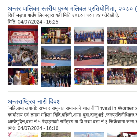
अन्तर पालिका स्तरीय पुरुष भलिबल प्रतियोगिता, २०८० (त
सिरीजङ्घा गाउँपालिकाद्वारा यही मिति २०८०।१०।२४ गतेदेखी ऐ.
मिति:
04/07/2024 - 16:25
,
,
,
,
,
,
,
,
,
अन्तराष्ट्रिय नारी दिवश
"महिलामा लगानी: सभ्य र समुन्नत समाजको थालनी""Invest in Women:Acce
कार्यालय एवं तमाम महिला दिदि,बहिनी,आमा बुबा,दाजुभाई ,जनप्रतिनीधिहरु,क
आम्बेगुदिन,वडा नं ५ पेदाङ्गको राष्ट्रिय मा.वि तथा वडा नं ३ सिकैंचामा 
मिति:
04/07/2024 - 16:16