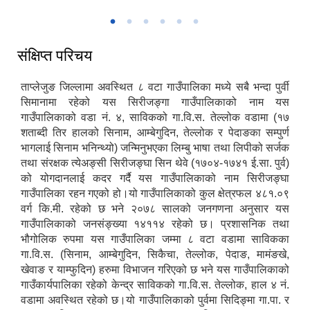
सिरीजङ्घा मन्दिर
काबेलि खोला
लिम्बू सांस्कृतिक संग्रहालय
संक्षिप्त परिचय
ताप्लेजुङ जिल्लामा अवस्थित ८ वटा गाउँपालिका मध्ये सबै भन्दा पुर्वी
सिमानामा रहेको यस सिरीजङ्गा गाउँपालिकाको नाम यस
गाउँपालिकाको वडा नं. ४, साविकको गा.वि.स. तेल्लोक वडामा (१७
शताब्दी तिर हालको सिनाम, आम्बेगुदिन, तेल्लोक र पेदाङका सम्पुर्ण
भागलाई सिनाम भनिन्थ्यो) जन्मिनुभएका लिम्बु भाषा तथा लिपीको सर्जक
तथा संरक्षक त्येअङ्सी सिरीजङ्घा सिन थेवे (१७०४-१७४१ ई.सा. पुर्व)
को योगदानलाई कदर गर्दै यस गाउँपालिकाको नाम सिरीजङ्घा
गाउँपालिका रहन गएको हो।यो गाउँपालिकाको कुल क्षेत्रफल ४८१.०९
वर्ग कि.मी. रहेको छ भने २०७८ सालको जनगणना अनुसार यस
गाउँपालिकाको जनसंङ्ख्या १४११४ रहेको छ। प्रशासनिक तथा
भौगोलिक रुपमा यस गाउँपालिका जम्मा ८ वटा वडामा साविकका
गा.वि.स. (सिनाम, आम्बेगुदिन, सिकैचा, तेल्लोक, पेदाङ, मामंङखे,
खेवाङ र याम्फुदिन) हरुमा विभाजन गरिएको छ भने यस गाउँपालिकाको
गाउँकार्यपालिका रहेको केन्द्र साविकको गा.वि.स. तेल्लोक, हाल ४ नं.
वडामा अवस्थित रहेको छ।यो गाउँपालिकाको पुर्वमा सिदिङ्मा गा.पा. र