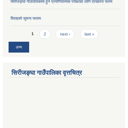
सिरीजङ्घा गाँउपालिकामा हुने प्रयोगितात्मक परीक्षाका लागि दरखास्त फारम
विवाहको सूचना फाराम
Pages
1
2
next ›
last »
अन्य
सिरीजङ्घा गाउँपालिका वृत्तचित्र