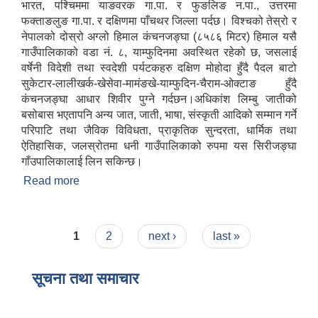
भारत, पश्चिममा याङवरक गा.पा. र फुङलिङ न.पा., उत्तरमा
फक्ताङलुङ गा.पा. र दक्षिणमा पाँचथर जिल्ला पर्दछ। विश्चको तेस्रो र
नेपालको दोस्रो अग्लो हिमाल कंचनजङ्घा (८५८६ मिटर) हिमाल यसै
गाउँपालिकाको वडा नं. ८, याम्फुदिनमा अवस्थित रहेको छ, जसलाई
वर्षेनी विदेशी तथा स्वदेशी पर्यटकहरु दक्षिण मोहोदा हुँदै पैदल बाटो
सुकेटार-लालीखर्क-खेसेवा-मामंङखे-याम्फुदिन-चैराम-ओक्टाङ हुँदै
कंचनजङ्घा आधार शिवीर पुग्ने गर्दछन।अधिकांश लिम्बु जातीको
बसोबास भएतापनि अन्य जात, जाती, भाषा, संस्कृती आदिको सम्मान गर्ने
परिपाटि तथा जैविक विविधता, प्राकृतिक सुन्दरता, धार्मिक तथा
ऐतिहासिक, जलस्रोतमा धनी गाउँपालिकाको रुपमा यस सिरीजङ्घा
गाँउपालिकालाई लिन सकिन्छ।
Read more
about संक्षिप्त परिचय
Pages
1
2
next ›
last »
सूचना तथा समाचार