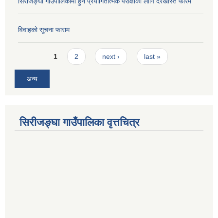
सिरीजङ्घा गाँउपालिकामा हुने प्रयोगितात्मक परीक्षाका लागि दरखास्त फारम
विवाहको सूचना फाराम
Pages
1
2
next ›
last »
अन्य
सिरीजङ्घा गाउँपालिका वृत्तचित्र