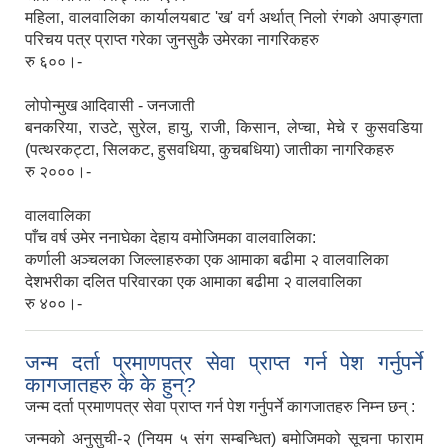
महिला, वालवालिका कार्यालयबाट 'ख' वर्ग अर्थात् निलो रंगको अपाङ्गता
परिचय पत्र प्राप्त गरेका जुनसुकै उमेरका नागरिकहरु
रु ६००।-
लोपोन्मुख आदिवासी - जनजाती
बनकरिया, राउटे, सुरेल, हायु, राजी, किसान, लेप्चा, मेचे र कुसवडिया
(पत्थरकट्टा, सिलकट, हुसवधिया, कुचबधिया) जातीका नागरिकहरु
रु २०००।-
वालवालिका
पाँच वर्ष उमेर ननाघेका देहाय वमोजिमका वालवालिका:
कर्णाली अञ्चलका जिल्लाहरुका एक आमाका बढीमा २ वालवालिका
देशभरीका दलित परिवारका एक आमाका बढीमा २ वालवालिका
रु ४००।-
जन्म दर्ता प्रमाणपत्र सेवा प्राप्त गर्न पेश गर्नुपर्ने
कागजातहरु के के हुन्?
जन्म दर्ता प्रमाणपत्र सेवा प्राप्त गर्न पेश गर्नुपर्ने कागजातहरु निम्न छन् :
जन्मको अनुसुची-२ (नियम ५ संग सम्बन्धित) बमोजिमको सूचना फाराम