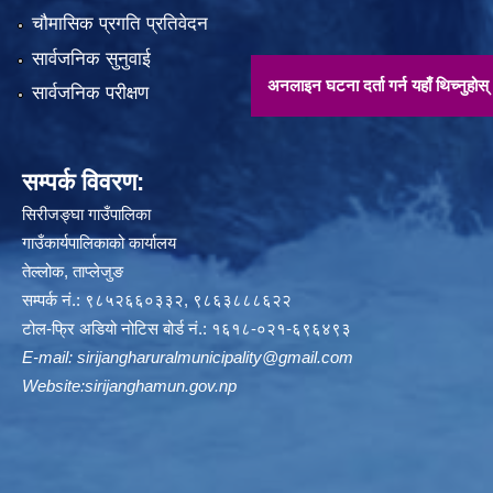
चौमासिक प्रगति प्रतिवेदन
सार्वजनिक सुनुवाई
अनलाइन घटना दर्ता गर्न यहाँ थिच्नुहोस् !!
सार्वजनिक परीक्षण
सम्पर्क विवरण:
सिरीजङ्घा गाउँपालिका
गाउँकार्यपालिकाको कार्यालय
तेल्लोक, ताप्लेजुङ
सम्पर्क नं.: ९८५२६६०३३२, ९८६३८८८६२२
टोल-फ्रि अडियो नोटिस बोर्ड नं.: १६१८-०२१-६९६४९३
E-mail:
sirijangharuralmunicipality@gmail.com
Website:sirijanghamun.gov.np