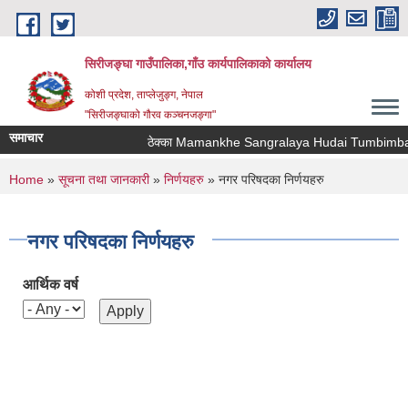
Skip to main content
सिरीजङ्घा गाउँपालिका,गाँउ कार्यपालिकाको कार्यालय
कोशी प्रदेश, ताप्लेजुङ्ग, नेपाल
"सिरीजङ्घाको गौरव कञ्चनजङ्गा"
समाचार
ठेक्का Mamankhe Sangralaya Hudai Tumbimba T
You are here
Home
»
सूचना तथा जानकारी
»
निर्णयहरु
» नगर परिषदका निर्णयहरु
नगर परिषदका निर्णयहरु
आर्थिक वर्ष