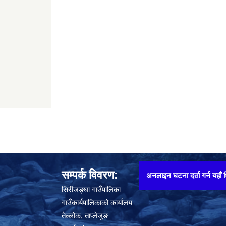
सम्पर्क विवरण:
अनलाइन घटना दर्ता गर्न यहाँ थिच्नुहोस् !!
सिरीजङ्घा गाउँपालिका
गाउँकार्यपालिकाको कार्यालय
तेल्लोक, ताप्लेजुङ