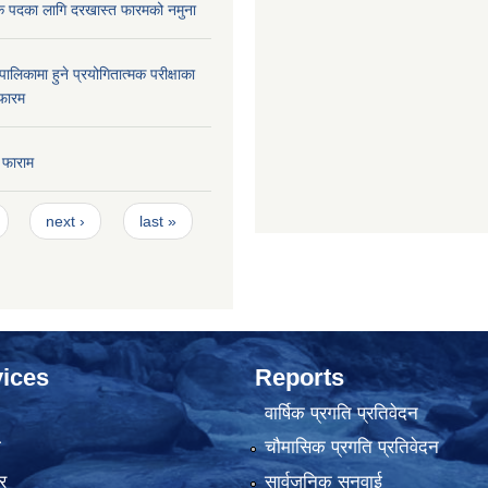
क पदका लागि दरखास्त फारमको नमुना
ालिकामा हुने प्रयोगितात्मक परीक्षाका
फारम
 फाराम
next ›
last »
ices
Reports
वार्षिक प्रगति प्रतिवेदन
ा
चौमासिक प्रगति प्रतिवेदन
र
सार्वजनिक सुनुवाई