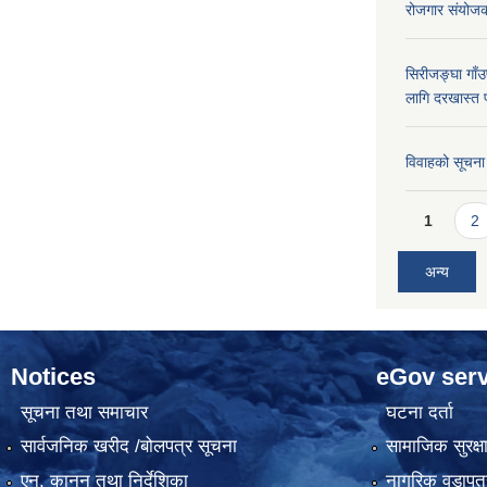
रोजगार संयोज
सिरीजङ्घा गाँउप
लागि दरखास्त 
विवाहको सूचना
Pages
1
2
अन्य
Notices
eGov serv
सूचना तथा समाचार
घटना दर्ता
सार्वजनिक खरीद /बोलपत्र सूचना
सामाजिक सुरक्ष
एन, कानुन तथा निर्देशिका
नागरिक वडापत्