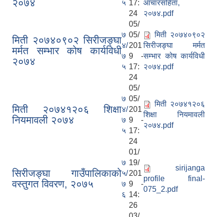
२०७४
५
17:
आचारसंहिता,
24
२०७४.pdf
05/
७
05/
मिती २०७४०९०२
मिती २०७४०९०२ सिरीजङ्घा
४/
201
सिरीजङ्घा मर्मत
मर्मत सम्भार कोष कार्यविधी
७
9 -
सम्भार कोष कार्यविधी
२०७४
५
17:
२०७४.pdf
24
05/
७
05/
मिती २०७४१२०६
मिती २०७४१२०६ शिक्षा
४/
201
शिक्षा नियमावली
नियमावली २०७४
७
9 -
२०७४.pdf
५
17:
24
01/
७
19/
sirijanga
सिरीजङ्घा गाउँपालिकाको
५/
201
profile final-
वस्तुगत विवरण, २०७५
७
9 -
075_2.pdf
६
14:
26
03/