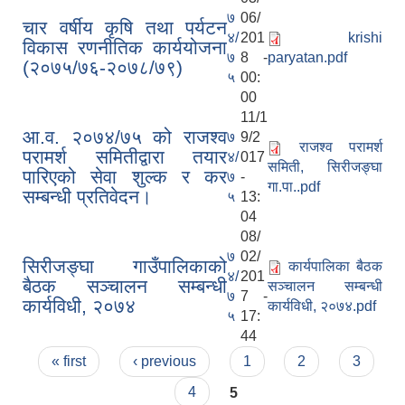
७
06/
चार वर्षीय कृषि तथा पर्यटन
४/
201
krishi
विकास रणनीतिक कार्ययोजना
७
8 -
paryatan.pdf
(२०७५/७६-२०७८/७९)
५
00:
00
11/1
आ.व. २०७४/७५ को राजश्व
७
9/2
राजश्व परामर्श
परामर्श समितीद्वारा तयार
४/
017
समिती, सिरीजङ्घा
पारिएको सेवा शुल्क र कर
७
-
गा.पा..pdf
सम्बन्धी प्रतिवेदन।
५
13:
04
08/
७
02/
सिरीजङ्घा गाउँपालिकाको
कार्यपालिका बैठक
४/
201
बैठक सञ्चालन सम्बन्धी
सञ्चालन सम्बन्धी
७
7 -
कार्यविधी, २०७४
कार्यविधी, २०७४.pdf
५
17:
44
Pages
« first
‹ previous
1
2
3
4
5