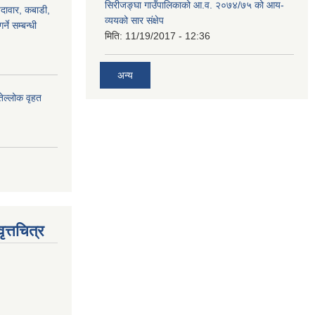
सिरीजङ्घा गाउँपालिकाको आ.व. २०७४/७५ को आय-
ैदावार, कबाडी,
व्ययको सार संक्षेप
्ने सम्बन्धी
मिति:
11/19/2017 - 12:36
अन्य
तेल्लोक वृहत
त्तचित्र