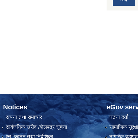
Notices
eGov serv
सूचना तथा समाचार
घटना दर्ता
सार्वजनिक खरीद /बोलपत्र सूचना
सामाजिक सुरक्ष
एन, कानुन तथा निर्देशिका
नागरिक वडापत्