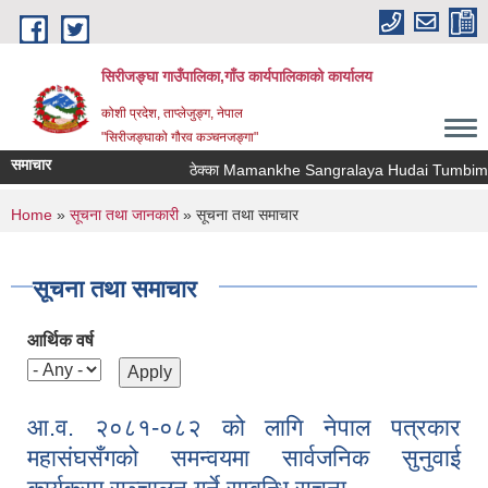
Skip to main content
सिरीजङ्घा गाउँपालिका,गाँउ कार्यपालिकाको कार्यालय
कोशी प्रदेश, ताप्लेजुङ्ग, नेपाल
"सिरीजङ्घाको गौरव कञ्चनजङ्गा"
समाचार
ठेक्का Mamankhe Sangralaya Hudai Tumbimba 
You are here
Home
»
सूचना तथा जानकारी
» सूचना तथा समाचार
सूचना तथा समाचार
आर्थिक वर्ष
आ.व. २०८१-०८२ को लागि नेपाल पत्रकार
महासंघसँगको समन्वयमा सार्वजनिक सुनुवाई