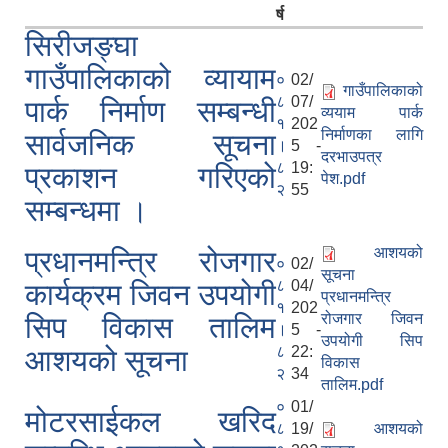
र्ष
सिरीजङ्घा
गाउँपालिकाको व्यायाम
०
02/
गाउँपालिकाको
८
07/
पार्क निर्माण सम्बन्धी
व्ययाम पार्क
१
202
निर्माणका लागि
सार्वजनिक सूचना
।
5 -
दरभाउपत्र
८
19:
प्रकाशन गरिएको
पेश.pdf
२
55
सम्बन्धमा ।
आशयको
प्रधानमन्त्रि रोजगार
०
02/
सूचना
८
04/
कार्यक्रम जिवन उपयोगी
प्रधानमन्त्रि
१
202
रोजगार जिवन
सिप विकास तालिम
।
5 -
उपयोगी सिप
८
22:
आशयको सूचना
विकास
२
34
तालिम.pdf
०
01/
मोटरसाईकल खरिद
८
19/
आशयको