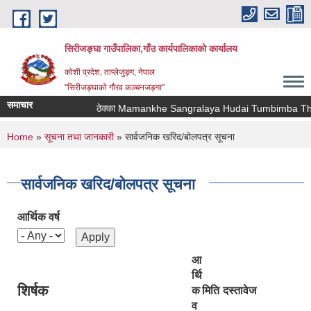
Skip to main content
सिरीजङ्घा गाउँपालिका,गाँउ कार्यपालिकाको कार्यालय
कोशी प्रदेश, ताप्लेजुङ्ग, नेपाल
"सिरीजङ्घाको गौरव कञ्चनजङ्गा"
समाचार
ठेक्का Mamankhe Sangralaya Hudai Tumbimba Thawa
You are here
Home
»
सूचना तथा जानकारी
» सार्वजनिक खरिद/बोलपत्र सूचना
सार्वजनिक खरिद/बोलपत्र सूचना
आर्थिक वर्ष
आ
र्थि
शिर्षक
क
मिति
दस्तावेज
व