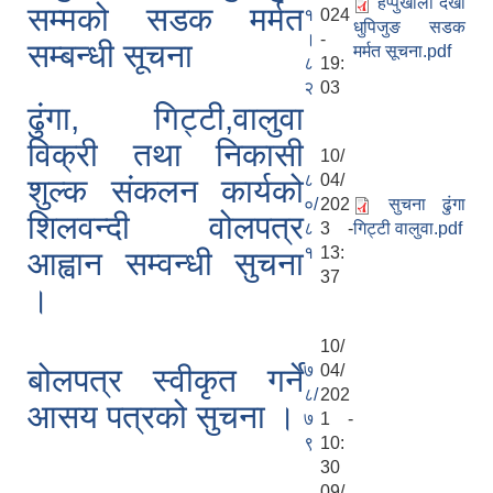
हप्पुखोला देखी
सम्मको सडक मर्मत
१
024
धुपिजुङ सडक
।
-
सम्बन्धी सूचना
मर्मत सूचना.pdf
८
19:
२
03
ढुंगा, गिट्टी,वालुवा
विक्री तथा निकासी
10/
८
04/
शुल्क संकलन कार्यको
०/
202
सुचना ढुंगा
शिलवन्दी वोलपत्र
८
3 -
गिट्टी वालुवा.pdf
१
13:
आह्वान सम्वन्धी सुचना
37
।
10/
७
04/
बोलपत्र स्वीकृत गर्ने
८/
202
आसय पत्रको सुचना ।
७
1 -
९
10:
30
09/