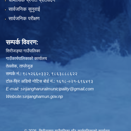
चौमासिक प्रगति प्रतिवेदन
सार्वजनिक सुनुवाई
सार्वजनिक परीक्षण
सम्पर्क विवरण:
सिरीजङ्घा गाउँपालिका
गाउँकार्यपालिकाको कार्यालय
तेल्लोक, ताप्लेजुङ
सम्पर्क नं.: ९८५२६६०३३२, ९८६३८८८६२२
टोल-फ्रि अडियो नोटिस बोर्ड नं.: १६१८-०२१-६९६४९३
E-mail:
sirijangharuralmunicipality@gmail.com
Website:sirijanghamun.gov.np
© 2026 सिरीजङ्घा गाउँपालिका,गाँउ कार्यपालिकाको कार्यालय