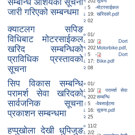
सम्बन्धि आशयको सूचना
१
202
सूचना
।
5 -
मोटरसाईकल
जारी गरिएको सम्बन्धमा
८
19:
खरिदको.pdf
२
02
क्याटलग सपिङ
०
01/
विधिबाट मोटरसाईकल
८
10/
Dort
खरिद सम्बन्धिको
१
202
Motorbike.pdf
,
।
5 -
Dort
प्राविधिक प्रस्तावको
८
17:
Bike.pdf
सूचना
२
08
सिप विकास सम्बन्धि
०
01/
८
10/
पराम‍र्श सेवा
परामर्श सेवा खरिदको
१
202
सम्बन्धि
सार्वजनिक सूचना
।
5 -
वेबसाईटमा
८
16:
सूचना.pdf
प्रकाशन सम्बन्धमा
२
25
०
11/2
हप्पुखोला देखी धुपिजुङ
८
2/2