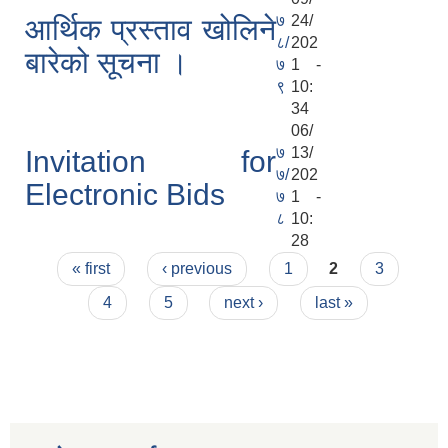
७
24/
आर्थिक प्रस्ताव खोलिने
८/
202
बारेको सूचना ।
७
1 -
९
10:
34
06/
७
13/
Invitation for
७/
202
Electronic Bids
७
1 -
८
10:
28
Pages
« first
‹ previous
1
2
3
4
5
next ›
last »