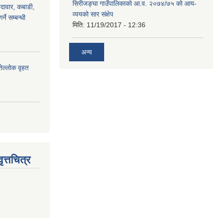
सिरीजङ्घा गाउँपालिकाको आ.व. २०७४/७५ को आय-
ैदावार, कबाडी,
व्ययको सार संक्षेप
्ने सम्बन्धी
मिति:
11/19/2017 - 12:36
अन्य
तेल्लोक वृहत
त्तचित्र