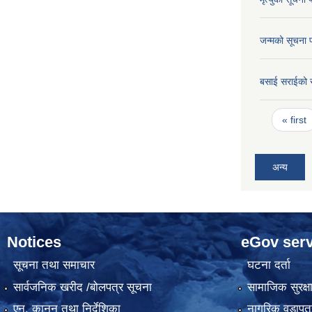
जन्मको सूचना 
बसाई सराईको 
Pages
« first
अन्य
Notices
eGov serv
सूचना तथा समाचार
घटना दर्ता
सार्वजनिक खरीद /बोलपत्र सूचना
सामाजिक सुरक्ष
एन, कानुन तथा निर्देशिका
नागरिक वडापत्