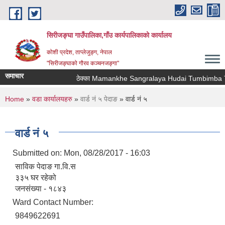
Skip to main content
सिरीजङ्घा गाउँपालिका,गाँउ कार्यपालिकाको कार्यालय
कोशी प्रदेश, ताप्लेजुङ्ग, नेपाल
"सिरीजङ्घाको गौरव कञ्चनजङ्गा"
समाचार
ठेक्का Mamankhe Sangralaya Hudai Tumbimba Tha
You are here
Home
»
वडा कार्यालयहरु
»
वार्ड नं ५ पेदाङ
» वार्ड नं ५
वार्ड नं ५
Submitted on:
Mon, 08/28/2017 - 16:03
साविक पेदाङ गा.वि.स
३३५ घर रहेको
जनसंख्या - १८४३
Ward Contact Number:
9849622691