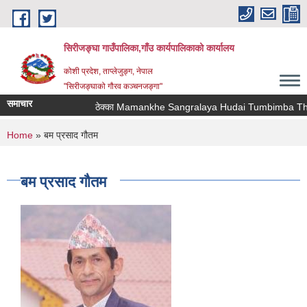
Skip to main content
सिरीजङ्घा गाउँपालिका,गाँउ कार्यपालिकाको कार्यालय
कोशी प्रदेश, ताप्लेजुङ्ग, नेपाल
"सिरीजङ्घाको गौरव कञ्चनजङ्गा"
समाचार
ठेक्का Mamankhe Sangralaya Hudai Tumbimba Thawa
You are here
Home
» बम प्रसाद गौतम
बम प्रसाद गौतम