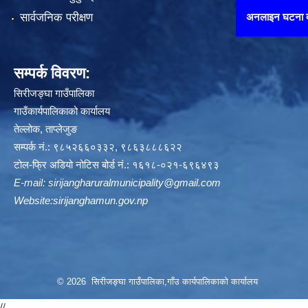
अनलाइन घटना दर्ता गर्न यहाँ थिच्न
सार्वजनिक परीक्षण
सम्पर्क विवरण:
सिरीजङ्घा गाउँपालिका
गाउँकार्यपालिकाको कार्यालय
तेल्लोक, ताप्लेजुङ
सम्पर्क नं.: ९८५२६६०३३२, ९८६३८८८६२२
टोल-फ्रि अडियो नोटिस बोर्ड नं.: १६१८-०२१-६९६४९३
E-mail:
sirijangharuralmunicipality@gmail.com
Website:sirijanghamun.gov.np
© 2026 सिरीजङ्घा गाउँपालिका,गाँउ कार्यपालिकाको कार्यालय
//