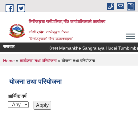
Skip to main content
सिरीजङ्घा गाउँपालिका,गाँउ कार्यपालिकाको कार्यालय
कोशी प्रदेश, ताप्लेजुङ्ग, नेपाल
"सिरीजङ्घाको गौरव कञ्चनजङ्गा"
समाचार
ठेक्का Mamankhe Sangralaya Hudai Tumbimba T
You are here
Home
»
कार्यक्रम तथा परियोजना
» योजना तथा परियोजना
योजना तथा परियोजना
आर्थिक वर्ष