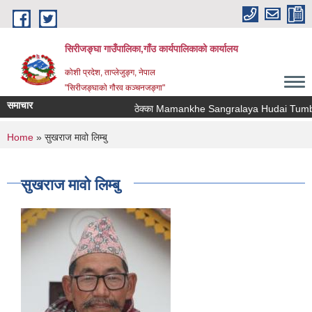
Skip to main content
सिरीजङ्घा गाउँपालिका,गाँउ कार्यपालिकाको कार्यालय
कोशी प्रदेश, ताप्लेजुङ्ग, नेपाल
"सिरीजङ्घाको गौरव कञ्चनजङ्गा"
समाचार
ठेक्का Mamankhe Sangralaya Hudai Tumbim
You are here
Home
» सुखराज मावो लिम्बु
सुखराज मावो लिम्बु