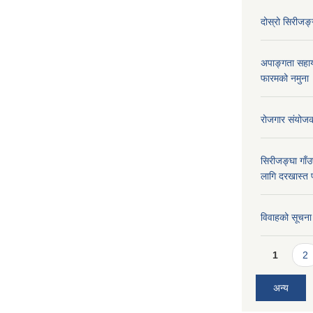
दोस्रो सिरीजङ्ग
अपाङ्गता सहा
फारमको नमुना
रोजगार संयोज
सिरीजङ्घा गाँउप
लागि दरखास्त 
विवाहको सूचना
Pages
1
2
अन्य