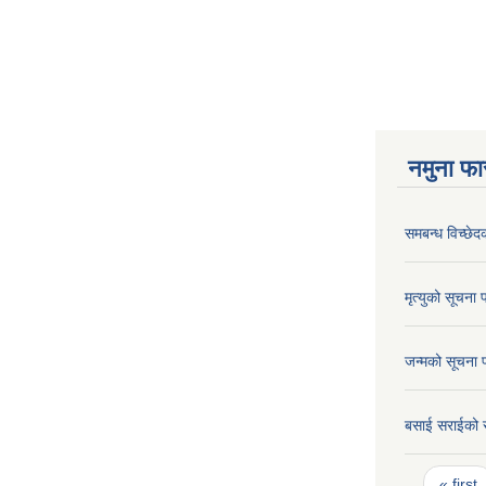
नमुना फा
समबन्ध विच्छेद
मृत्युको सूचना 
जन्मको सूचना 
बसाई सराईको 
Pages
« first