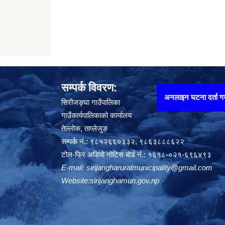
सम्पर्क विवरण:
अनलाइन घटना दर्ता गर्न यहाँ थिच्नुहोस् !
सिरीजङ्घा गाउँपालिका
गाउँकार्यपालिकाको कार्यालय
तेल्लोक, ताप्लेजुङ
सम्पर्क नं.: ९८५२६६०३३२, ९८६३८८८६२२
टोल-फ्रि अडियो नोटिस बोर्ड नं.: १६१८-०२१-६९६४९३
E-mail:
sirijangharuralmunicipality@gmail.com
Website:sirijanghamun.gov.np