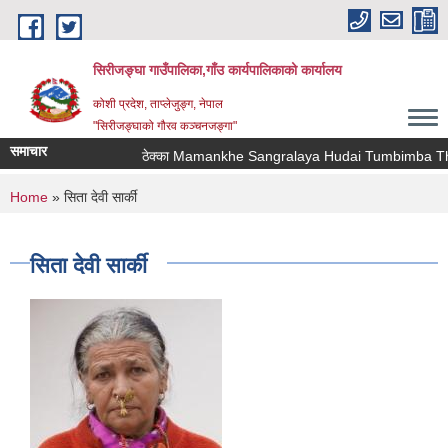
Skip to main content
सिरीजङ्घा गाउँपालिका,गाँउ कार्यपालिकाको कार्यालय
कोशी प्रदेश, ताप्लेजुङ्ग, नेपाल
"सिरीजङ्घाको गौरव कञ्चनजङ्गा"
समाचार
ठेक्का Mamankhe Sangralaya Hudai Tumbimba Thaw
You are here
Home
» सिता देवी सार्की
सिता देवी सार्की