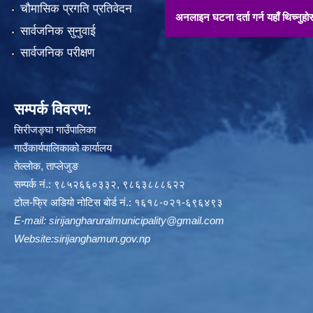
चौमासिक प्रगति प्रतिवेदन
अनलाइन घटना दर्ता गर्न यहाँ थिच्नुहोस् !!
सार्वजनिक सुनुवाई
सार्वजनिक परीक्षण
सम्पर्क विवरण:
सिरीजङ्घा गाउँपालिका
गाउँकार्यपालिकाको कार्यालय
तेल्लोक, ताप्लेजुङ
सम्पर्क नं.: ९८५२६६०३३२, ९८६३८८८६२२
टोल-फ्रि अडियो नोटिस बोर्ड नं.: १६१८-०२१-६९६४९३
E-mail:
sirijangharuralmunicipality@gmail.com
Website:sirijanghamun.gov.np