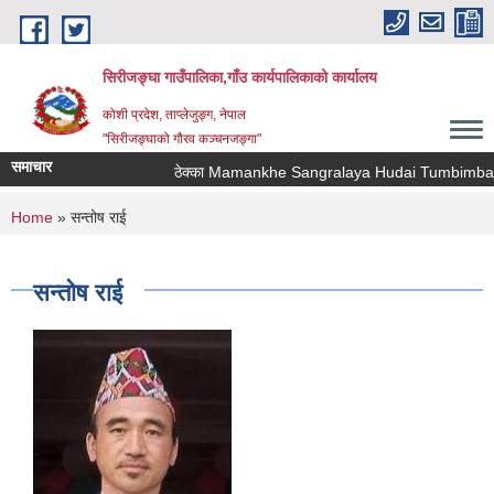
Skip to main content
सिरीजङ्घा गाउँपालिका,गाँउ कार्यपालिकाको कार्यालय
कोशी प्रदेश, ताप्लेजुङ्ग, नेपाल
"सिरीजङ्घाको गौरव कञ्चनजङ्गा"
समाचार
ठेक्का Mamankhe Sangralaya Hudai Tumbimba Th
You are here
Home
» सन्तोष राई
सन्तोष राई