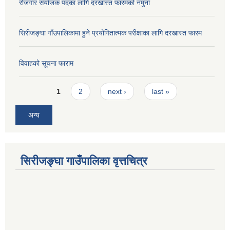
रोजगार संयोजक पदका लागि दरखास्त फारमको नमुना
सिरीजङ्घा गाँउपालिकामा हुने प्रयोगितात्मक परीक्षाका लागि दरखास्त फारम
विवाहको सूचना फाराम
Pages
1
2
next ›
last »
अन्य
सिरीजङ्घा गाउँपालिका वृत्तचित्र