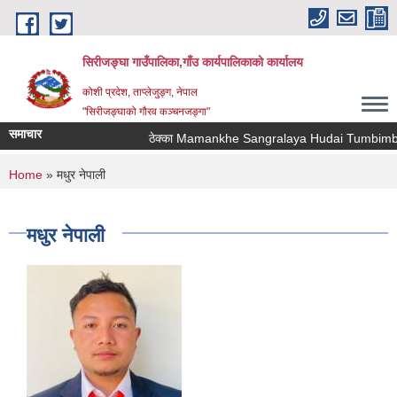
Skip to main content
सिरीजङ्घा गाउँपालिका,गाँउ कार्यपालिकाको कार्यालय
कोशी प्रदेश, ताप्लेजुङ्ग, नेपाल
"सिरीजङ्घाको गौरव कञ्चनजङ्गा"
समाचार
ठेक्का Mamankhe Sangralaya Hudai Tumbimba T
You are here
Home
» मधुर नेपाली
मधुर नेपाली