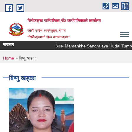
Skip to main content
सिरीजङ्घा गाउँपालिका,गाँउ कार्यपालिकाको कार्यालय
कोशी प्रदेश, ताप्लेजुङ्ग, नेपाल
"सिरीजङ्घाको गौरव कञ्चनजङ्गा"
समाचार
ठेक्का Mamankhe Sangralaya Hudai Tumbimb
You are here
Home
» बिष्णु खड्का
बिष्णु खड्का