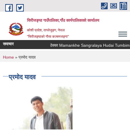
Skip to main content
सिरीजङ्घा गाउँपालिका,गाँउ कार्यपालिकाको कार्यालय
कोशी प्रदेश, ताप्लेजुङ्ग, नेपाल
"सिरीजङ्घाको गौरव कञ्चनजङ्गा"
समाचार
ठेक्का Mamankhe Sangralaya Hudai Tumbimba 
You are here
Home
» प्रमोद यादव
प्रमोद यादव