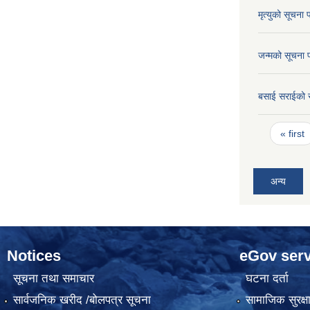
मृत्युको सूचना 
जन्मको सूचना 
बसाई सराईको 
Pages
« first
अन्य
Notices
eGov serv
सूचना तथा समाचार
घटना दर्ता
सार्वजनिक खरीद /बोलपत्र सूचना
सामाजिक सुरक्ष