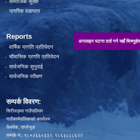
सामाजिक सुरक्षा
नागरिक वडापत्र
Reports
अनलाइन घटना दर्ता गर्न यहाँ थिच्नुहोस् !!
वार्षिक प्रगति प्रतिवेदन
चौमासिक प्रगति प्रतिवेदन
सार्वजनिक सुनुवाई
सार्वजनिक परीक्षण
सम्पर्क विवरण:
सिरीजङ्घा गाउँपालिका
गाउँकार्यपालिकाको कार्यालय
तेल्लोक, ताप्लेजुङ
सम्पर्क नं.: ९८५२६६०३३२, ९८६३८८८६२२