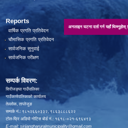
Reports
अनलाइन घटना दर्ता गर्न यहाँ थिच्नुहोस् !!
वार्षिक प्रगति प्रतिवेदन
चौमासिक प्रगति प्रतिवेदन
सार्वजनिक सुनुवाई
सार्वजनिक परीक्षण
सम्पर्क विवरण:
सिरीजङ्घा गाउँपालिका
गाउँकार्यपालिकाको कार्यालय
तेल्लोक, ताप्लेजुङ
सम्पर्क नं.: ९८५२६६०३३२, ९८६३८८८६२२
टोल-फ्रि अडियो नोटिस बोर्ड नं.: १६१८-०२१-६९६४९३
E-mail:
sirijangharuralmunicipality@gmail.com