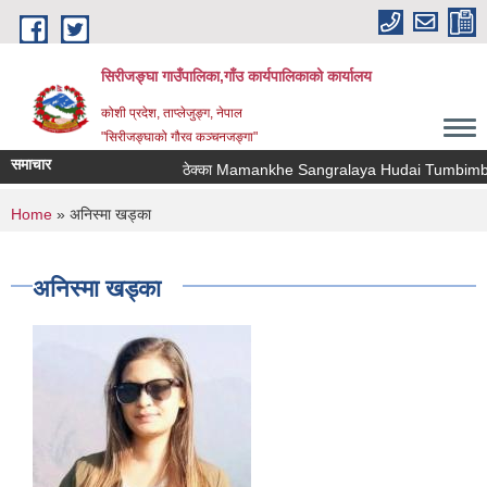
Skip to main content
सिरीजङ्घा गाउँपालिका,गाँउ कार्यपालिकाको कार्यालय
कोशी प्रदेश, ताप्लेजुङ्ग, नेपाल
"सिरीजङ्घाको गौरव कञ्चनजङ्गा"
समाचार
ठेक्का Mamankhe Sangralaya Hudai Tumbimba T
You are here
Home
» अनिस्मा खड्का
अनिस्मा खड्का