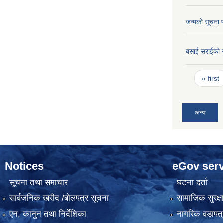
जन्मको सूचना 
बसाई सराईको 
Pages
« first
अन्य
Notices
eGov serv
सूचना तथा समाचार
घटना दर्ता
सार्वजनिक खरीद /बोलपत्र सूचना
सामाजिक सुरक्ष
एन, कानुन तथा निर्देशिका
नागरिक वडापत्